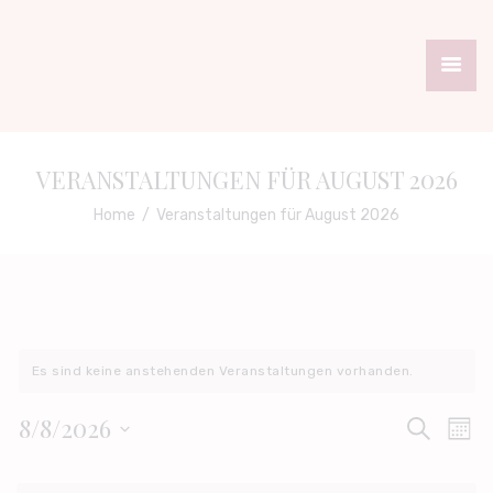
STARTSEITE
TERMINBUCHUNG
VERANSTALTUNGEN FÜR AUGUST 2026
PREISLISTE
Home
Veranstaltungen für August 2026
GALLERIE
ANFAHRT
IMPRESSUM
Es sind keine anstehenden Veranstaltungen vorhanden.
V
8/8/2026
V
S
M
U
E
e
D
O
C
R
a
N
K
H