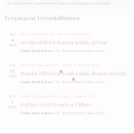
r
t
A
A
Es sind keine anstehenden Veranstaltungen vorhanden.
E
a
u
T
a
N
m
l
Vergangene Veranstaltungen
w
n
S
ä
e
T
s
h
MAI
A
n
MAI 4, 2024 @ 08:00
-
MAI 9, 2024 @ 08:00
l
t
4
e
Acrylics Full Set Regular polish, gel top
L
d
2024
n
a
T
Jude Nail Salon
176, Street Name, New York
.
e
l
U
r
APR.
N
APRIL 12, 2024 @ 08:00
-
APRIL 19, 2024 @ 17:00
t
12
Regular Fill (French nail polish, designs gel top)
v
G
2024
u
A
Jude Nail Salon
176, Street Name, New York
o
n
N
n
g
APR.
S
APRIL 1, 2024 @ 08:00
-
APRIL 9, 2024 @ 17:00
1
V
Full Set Gel w/French or Glitters
I
e
2024
e
C
Jude Nail Salon
176, Street Name, New York
n
H
r
S
T
a