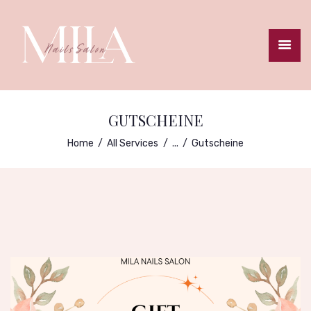
STARTSEITE
TERMINBUCHUNG
GUTSCHEINE
PREISLISTE
Home
All Services
...
Gutscheine
GALLERIE
ANFAHRT
IMPRESSUM