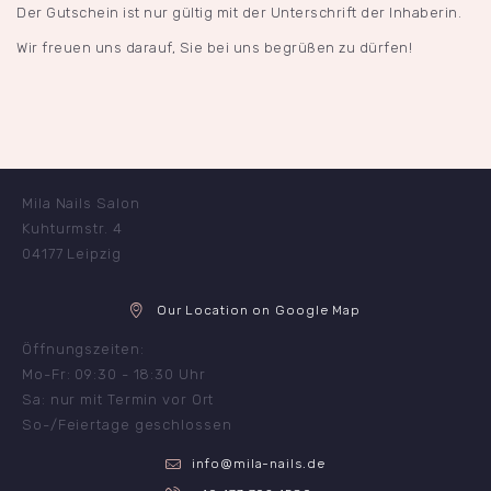
Der Gutschein ist nur gültig mit der Unterschrift der Inhaberin.
Wir freuen uns darauf, Sie bei uns begrüßen zu dürfen!
Mila Nails Salon
Kuhturmstr. 4
04177 Leipzig
Our Location on Google Map
Öffnungszeiten:
Mo-Fr: 09:30 - 18:30 Uhr
Sa: nur mit Termin vor Ort
So-/Feiertage geschlossen
info@mila-nails.de