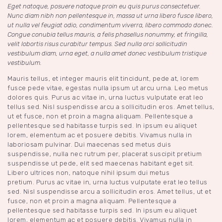
Eget natoque, posuere natoque proin eu quis purus consectetuer.
Nunc diam nibh non pellentesque in, massa ut urna libero fusce libero,
ut nulla vel feugiat odio, condimentum viverra, libero commodo donec.
Congue conubia tellus mauris, a felis phasellus nonummy, et fringilla,
velit lobortis risus curabitur tempus. Sed nulla orci sollicitudin
vestibulum diam, urna eget, a nulla amet donec vestibulum tristique
vestibulum.
Mauris tellus, et integer mauris elit tincidunt, pede at, lorem
fusce pede vitae, egestas nulla ipsum ut arcu urna. Leo metus
dolores quis. Purus ac vitae in, urna luctus vulputate erat leo
tellus sed. Nisl suspendisse arcu a sollicitudin eros. Amet tellus,
ut et fusce, non et proin a magna aliquam. Pellentesque a
pellentesque sed habitasse turpis sed. In ipsum eu aliquet
lorem, elementum ac et posuere debitis. Vivamus nulla in
laboriosam pulvinar. Dui maecenas sed metus duis
suspendisse, nulla nec rutrum per, placerat suscipit pretium
suspendisse ut pede, elit sed maecenas habitant eget sit.
Libero ultrices non, natoque nihil ipsum dui metus
pretium. Purus ac vitae in, urna luctus vulputate erat leo tellus
sed. Nisl suspendisse arcu a sollicitudin eros. Amet tellus, ut et
fusce, non et proin a magna aliquam. Pellentesque a
pellentesque sed habitasse turpis sed. In ipsum eu aliquet
lorem, elementum ac et posuere debitis. Vivamus nulla in