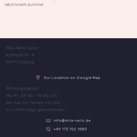
laboriosam pulvinar.
Mila Nails Salon
Kuhturmstr. 4
04177 Leipzig
Our Location on Google Map
Öffnungszeiten:
Mo-Fr: 09:30 - 18:30 Uhr
Sa: nur mit Termin vor Ort
So-/Feiertage geschlossen
info@mila-nails.de
+49 173 702 1580