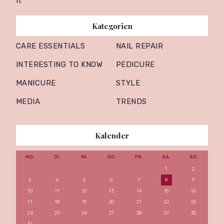
It
Kategorien
CARE ESSENTIALS
NAIL REPAIR
INTERESTING TO KNOW
PEDICURE
MANICURE
STYLE
MEDIA
TRENDS
Kalender
MO.
DI.
MI.
DO.
FR.
SA.
SO.
1
2
3
4
5
6
7
8
9
10
11
12
13
14
15
16
17
18
19
20
21
22
23
24
25
26
27
28
29
30