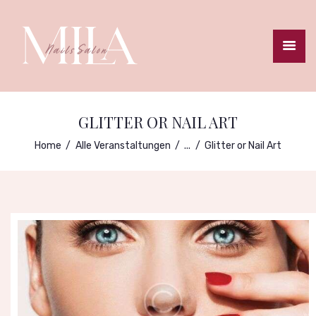
STARTSEITE
TERMINBUCHUNG
GLITTER OR NAIL ART
PREISLISTE
Home
Alle Veranstaltungen
...
Glitter or Nail Art
GALLERIE
ANFAHRT
IMPRESSUM