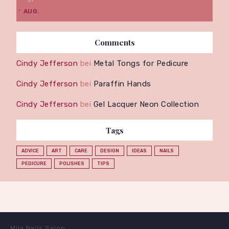
31
« AUG.
Comments
Cindy Jefferson
bei
Metal Tongs for Pedicure
Cindy Jefferson
bei
Paraffin Hands
Cindy Jefferson
bei
Gel Lacquer Neon Collection
Tags
ADVICE
ART
CARE
DESIGN
IDEAS
NAILS
PEDICURE
POLISHES
TIPS
Mila Nails Salon