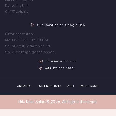
Kuhturmstr. 4
04177 Leipzig
Our Location on Google Map
Öffnungszeiten:
Mo-Fr: 09:30 - 18:30 Uhr
Sa: nur mit Termin vor Ort
So-/Feiertage geschlossen
info@mila-nails.de
+49 173 702 1580
ANFAHRT
DATENSCHUTZ
AGB
IMPRESSUM
Mila Nails Salon
© 2026. All Rights Reserved.